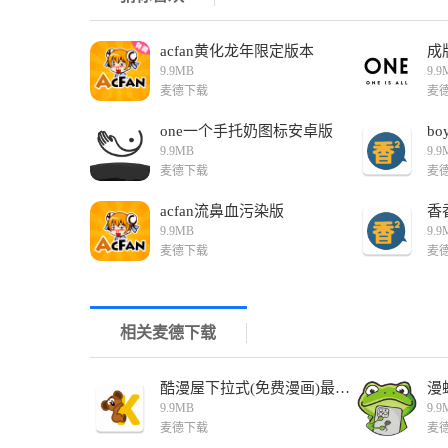
acfan黄化龙年限定版本
9.9MB
9.9
麦德下载
麦
one一个手托奶图标安卓版
bo
9.9MB
9.9
麦德下载
麦
acfan流鼻血污染版
香
9.9MB
9.9
麦德下载
麦
相关麦德下载
酷漫屋下拉式(免费漫画)最新版
漫
9.9MB
9.9
麦德下载
麦