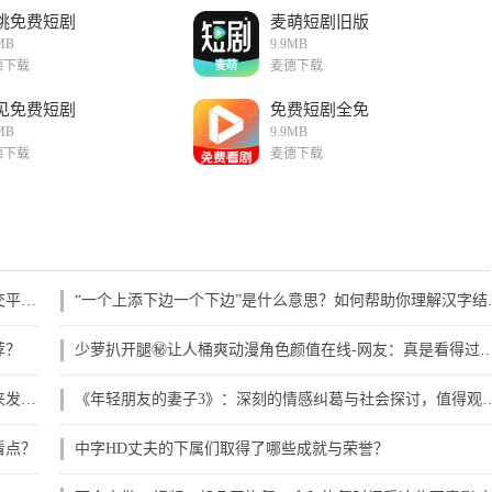
桃免费短剧
麦萌短剧旧版
MB
9.9MB
德下载
麦德下载
见免费短剧
免费短剧全免
MB
9.9MB
德下载
麦德下载
爽⋯躁多水⋯快⋯深女女表情包是什么意思？如何在社交平台上使用它们增添趣味？
“一个上添下边一
荐？
少萝扒开腿㊙️让人桶爽动漫角色颜值在线-网友：
四川少女2023年在B站的表现如何-她们的创作风格和未来发展方向是什么
《年轻朋友的妻子3》：深刻的情感纠葛与
看点？
中字HD丈夫的下属们取得了哪些成就与荣誉？