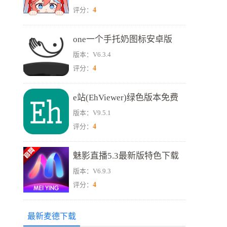
4
评分：
one一个手托奶图标安卓版
版本：V6.3.4
4
评分：
e站(EhViewer)绿色版本免费
版本：V9.5.1
版
4
评分：
魅影直播5.3最新版特色下载
版本：V6.9.3
4
评分：
最新麦德下载