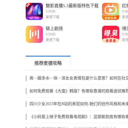
魅影直播5.3最新版特色下载
红
9.9MB
9.9
麦德下载
麦
链上剧场
得
9.9MB
9.9
麦德下载
麦
推荐麦德攻略
如何免费观看《大度》韩版？有哪些靠谱的观看途径推
《小妈爱上继子免费观看电视剧》：这部剧到底有哪些