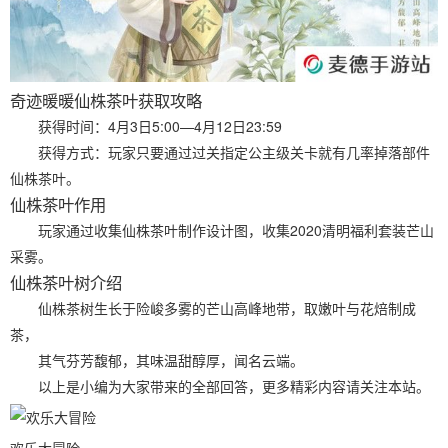
奇迹暖暖仙株茶叶获取攻略
获得时间：4月3日5:00—4月12日23:59
获得方式：玩家只要通过过关指定公主级关卡就有几率掉落部件
仙株茶叶。
仙株茶叶作用
玩家通过收集仙株茶叶制作设计图，收集2020清明福利套装芒山
采雾。
仙株茶叶树介绍
仙株茶树生长于险峻多雾的芒山高峰地带，取嫩叶与花焙制成
茶，
其气芬芳馥郁，其味温甜醇厚，闻名云端。
以上是小编为大家带来的全部回答，更多精彩内容请关注本站。
欢乐大冒险