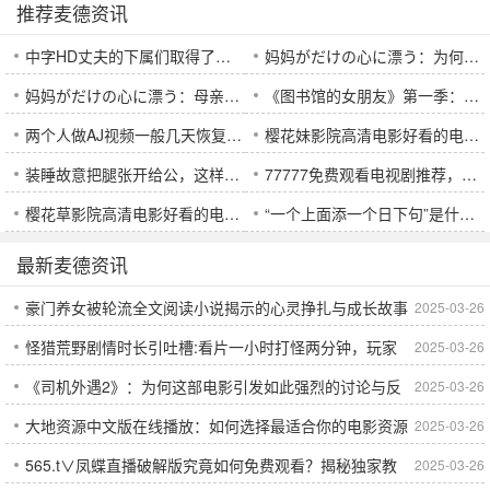
推荐麦德资讯
中字HD丈夫的下属们取得了哪些成就与荣誉？
妈妈がだけの心に漂う：为何这部作品能深刻打动你心？
妈妈がだけの心に漂う：母亲内心的漂浮情感，如何得到关注？
《图书馆的女朋友》第一季：一场甜蜜与成长的青春故事，值得一看吗？
两个人做AJ视频一般几天恢复一个？恢复时间受这些因素影响
樱花妹影院高清电影好看的电视剧推荐，哪些值得一看？
装睡故意把腿张开给公，这样的举动意味着什么？
77777免费观看电视剧推荐，哪些适合二年级学生观看？
樱花草影院高清电影好看的电视剧有哪些？这些必看剧集推荐！
“一个上面添一个日下句”是什么意思？它背后有哪些深层含义？
最新麦德资讯
豪门养女被轮流全文阅读小说揭示的心灵挣扎与成长故事
2025-03-26
怪猎荒野剧情时长引吐槽:看片一小时打怪两分钟，玩家
2025-03-26
《司机外遇2》：为何这部电影引发如此强烈的讨论与反
2025-03-26
们的无奈与期待
大地资源中文版在线播放：如何选择最适合你的电影资源
2025-03-26
响？
565.t∨凤蝶直播破解版究竟如何免费观看？揭秘独家教
2025-03-26
平台？