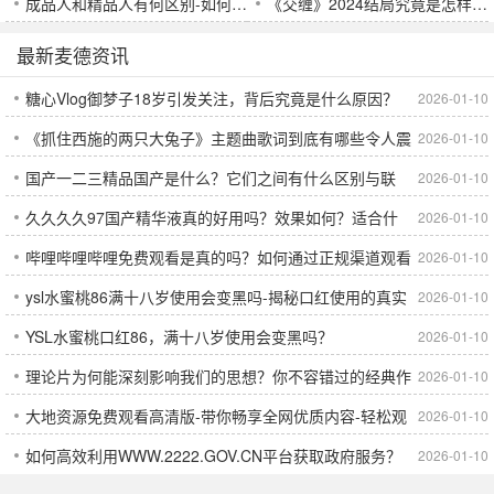
成品人和精品人有何区别-如何区分这两类人群
《交缠》2024结局究竟是怎样的？引发观众深度讨论
最新麦德资讯
糖心Vlog御梦子18岁引发关注，背后究竟是什么原因？
2026-01-10
《抓住西施的两只大兔子》主题曲歌词到底有哪些令人震
2026-01-10
国产一二三精品国产是什么？它们之间有什么区别与联
2026-01-10
撼的细节与感动呢？
久久久久97国产精华液真的好用吗？效果如何？适合什
2026-01-10
系？
哔哩哔哩哔哩免费观看是真的吗？如何通过正规渠道观看
2026-01-10
么肤质使用？
ysl水蜜桃86满十八岁使用会变黑吗-揭秘口红使用的真实
2026-01-10
哔哩哔哩的所有内容？
YSL水蜜桃口红86，满十八岁使用会变黑吗？
2026-01-10
效果
理论片为何能深刻影响我们的思想？你不容错过的经典作
2026-01-10
大地资源免费观看高清版-带你畅享全网优质内容-轻松观
2026-01-10
品有哪些？
如何高效利用WWW.2222.GOV.CN平台获取政府服务？
2026-01-10
看不受限