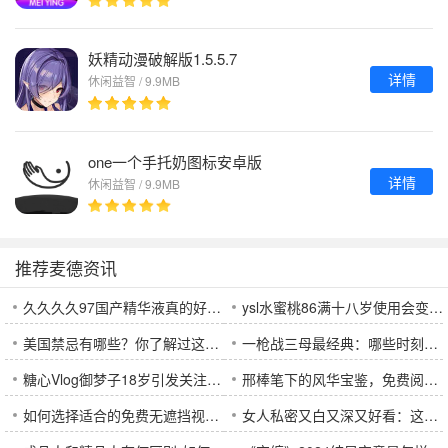
妖精动漫破解版1.5.5.7
详情
休闲益智 / 9.9MB
one一个手托奶图标安卓版
详情
休闲益智 / 9.9MB
推荐麦德资讯
久久久久97国产精华液真的好用吗？效果如何？适合什么肤质使用？
ysl水蜜桃86满十八岁使用会变黑吗-揭秘口红使用的真实效果
美国禁忌有哪些？你了解过这些不可触碰的文化禁忌吗？
一枪战三母最经典：哪些时刻让人记忆犹新？
糖心Vlog御梦子18岁引发关注，背后究竟是什么原因？
邢棒笔下的风华宝鉴，免费阅读究竟隐藏了怎样的秘密？
如何选择适合的免费无遮挡视频网5分钟平台-保障观看体验和安全性
女人私密又白又深又好看：这3大秘诀让你轻松拥有迷人魅力！