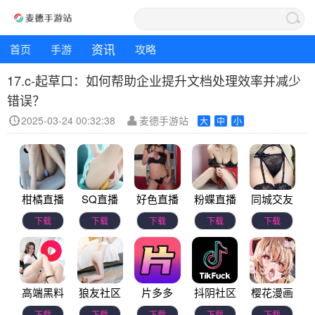
资讯
首页
手游
攻略
17.c-起草口：如何帮助企业提升文档处理效率并减少
错误？
2025-03-24 00:32:38
麦德手游站
大
中
小
柑橘直播
SQ直播
好色直播
粉蝶直播
同城交友
下载
下载
下载
下载
下载
高端黑料
狼友社区
片多多
抖阴社区
樱花漫画
下载
下载
下载
下载
下载