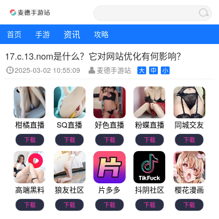
资讯
首页
手游
攻略
17.c.13.nom是什么？它对网站优化有何影响？
2025-03-02 10:55:09
麦德手游站
大
中
小
柑橘直播
SQ直播
好色直播
粉蝶直播
同城交友
下载
下载
下载
下载
下载
高端黑料
狼友社区
片多多
抖阴社区
樱花漫画
下载
下载
下载
下载
下载