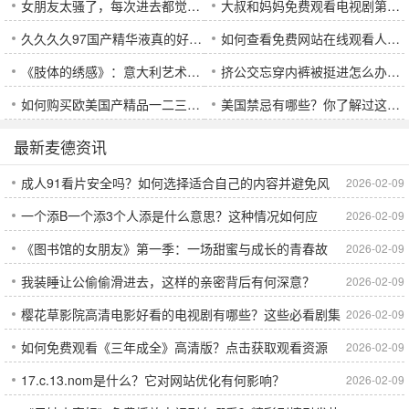
女朋友太骚了，每次进去都觉得很吸引，如何应对她的魅力？
大叔和妈妈免费观看电视剧第3集：剧情反转令人惊叹，如何观看？
久久久久97国产精华液真的好用吗？效果如何？适合什么肤质使用？
如何查看免费网站在线观看人数在哪电视剧？最全方法一览
《肢体的绣感》：意大利艺术如何通过肢体表达情感？
挤公交忘穿内裤被挺进怎么办？如何有效避免公交尴尬？
如何购买欧美国产精品一二三产品？5种途径让您轻松获取高质量商品
美国禁忌有哪些？你了解过这些不可触碰的文化禁忌吗？
最新麦德资讯
成人91看片安全吗？如何选择适合自己的内容并避免风
2026-02-09
一个添B一个添3个人添是什么意思？这种情况如何应
2026-02-09
险：观看时应注意哪些问题？
《图书馆的女朋友》第一季：一场甜蜜与成长的青春故
2026-02-09
对？
我装睡让公偷偷滑进去，这样的亲密背后有何深意？
2026-02-09
事，值得一看吗？
樱花草影院高清电影好看的电视剧有哪些？这些必看剧集
2026-02-09
如何免费观看《三年成全》高清版？点击获取观看资源
2026-02-09
推荐！
17.c.13.nom是什么？它对网站优化有何影响？
2026-02-09