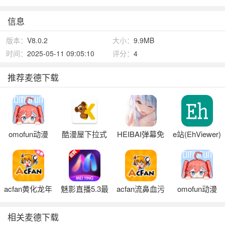
信息
版本：
V8.0.2
大小：
9.9MB
时间：
2025-05-11 09:05:10
评分：
4
推荐麦德下载
omofun动漫
酷漫屋下拉式
HEIBAI弹幕免
e站(EhViewer)
app免费下载安
(免费漫画)最新
费下载安装
绿色版本免费
卓正版
版
版
acfan黄化龙年
魅影直播5.3最
acfan流鼻血污
omofun动漫
限定版本
新版特色下载
染版
app正版下载
相关麦德下载