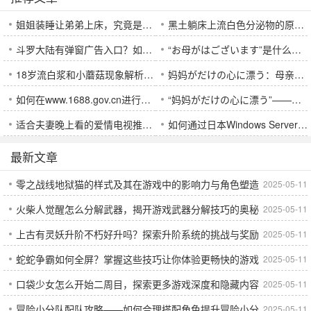
姐姐装睡让弟弟上床，究竟是恶作剧还是情感困惑？这种行为会对家庭关系造成什么影响？
黑土躺床上流白色分泌物的原因和解决方法：如何避免植物土壤中出现这种现象？
斗罗大陆有弹窗广告入口？如何影响你的游戏体验？
“お母がはございます”是什么意思？日语中如何运用这句话来表达尊敬与亲情？
18岁流白浆和小蘑菇现象解析：这些你必须知道的健康小常识
妈妈がだけの心に漂う：母亲的爱如何在孩子心中留下深刻印象？
如何在www.1688.gov.cn进行安全高效的商务交易？
“妈妈がだけの心に漂う”——母亲内心复杂情感的背后是什么？
适合夫妻晚上看的爱情电视推荐：哪些剧集能增进你们的感情？
如何通过日本Windows Server 18提升企业服务器管理效率？
最新文章
零之战线地狱猫的样式及其在游戏中的影响力与角色塑造
2025-05-11
火柴人觉醒怎么分解武器，揭开游戏武器分解技巧的奥秘
2025-05-11
上古有灵妖升阶不朽好升吗？探索升阶系统的挑战与奖励
2025-05-11
与实战应用
蛇蛇争霸如何全屏？掌握这些技巧让你体验更畅快的游戏
2025-05-11
口袋少女怎么开始二周目，探索更多游戏深度和隐藏内容
2025-05-11
玩法
冒险小分队配队攻略——如何合理搭配角色提升冒险小分
2025-05-11