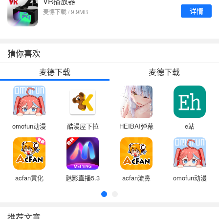
VR播放器
详情
麦德下载 / 9.9MB
猜你喜欢
麦德下载
麦德下载
omofun动漫
酷漫屋下拉
HEIBAI弹幕
e站
app免费下
式(免费漫
免费下载安
(EhViewer)
载安卓正版
画)最新版
装
绿色版本免
费版
acfan黄化
魅影直播5.3
acfan流鼻
omofun动漫
龙年限定版
最新版特色
血污染版
app正版下
本
下载
载
推荐文章