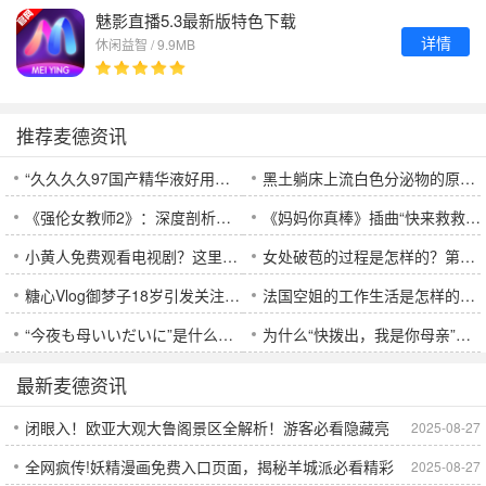
魅影直播5.3最新版特色下载
详情
休闲益智 / 9.9MB
推荐麦德资讯
“久久久久97国产精华液好用吗？分析它的成分、效果与使用感受，适合哪些人群？”
黑土躺床上流白色分泌物的原因和解决方法：如何避免植物土壤中出现这种现象？
《强伦女教师2》：深度剖析这部电影为何让人久久不能忘怀
《妈妈你真棒》插曲“快来救救我”出现在电影中，它代表了什么意义？
小黄人免费观看电视剧？这里有你不知道的独特特色
女处破苞的过程是怎样的？第一次经验会怎样影响女性的身体和心理？
糖心Vlog御梦子18岁引发关注，背后究竟是什么原因？
法国空姐的工作生活是怎样的？他们的真实经历如何？
“今夜も母いいだいに”是什么意思？为什么这句话能打动每个听到的人？
为什么“快拨出，我是你母亲”这句台词能如此打动人心，背后隐藏了哪些情感秘密？
最新麦德资讯
闭眼入！欧亚大观大鲁阁景区全解析！游客必看隐藏亮
2025-08-27
全网疯传!妖精漫画免费入口页面，揭秘羊城派必看精彩
2025-08-27
点！