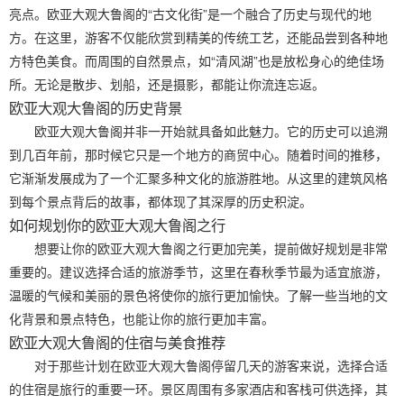
亮点。欧亚大观大鲁阁的“古文化街”是一个融合了历史与现代的地
方。在这里，游客不仅能欣赏到精美的传统工艺，还能品尝到各种地
方特色美食。而周围的自然景点，如“清风湖”也是放松身心的绝佳场
所。无论是散步、划船，还是摄影，都能让你流连忘返。
欧亚大观大鲁阁的历史背景
欧亚大观大鲁阁并非一开始就具备如此魅力。它的历史可以追溯
到几百年前，那时候它只是一个地方的商贸中心。随着时间的推移，
它渐渐发展成为了一个汇聚多种文化的旅游胜地。从这里的建筑风格
到每个景点背后的故事，都体现了其深厚的历史积淀。
如何规划你的欧亚大观大鲁阁之行
想要让你的欧亚大观大鲁阁之行更加完美，提前做好规划是非常
重要的。建议选择合适的旅游季节，这里在春秋季节最为适宜旅游，
温暖的气候和美丽的景色将使你的旅行更加愉快。了解一些当地的文
化背景和景点特色，也能让你的旅行更加丰富。
欧亚大观大鲁阁的住宿与美食推荐
对于那些计划在欧亚大观大鲁阁停留几天的游客来说，选择合适
的住宿是旅行的重要一环。景区周围有多家酒店和客栈可供选择，其