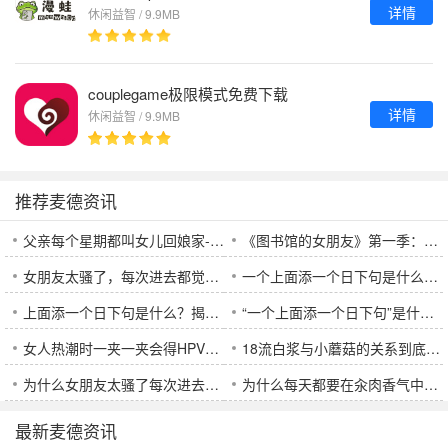
详情
休闲益智 / 9.9MB
couplegame极限模式免费下载
详情
休闲益智 / 9.9MB
推荐麦德资讯
父亲每个星期都叫女儿回娘家-背后隐藏的父爱与家庭关系
《图书馆的女朋友》第一季：一场甜蜜与成长的青春故事，值得一看吗？
女朋友太骚了，每次进去都觉得很吸引，如何应对她的魅力？
一个上面添一个日下句是什么意思？这句话的背后含义是什么？
上面添一个日下句是什么？揭开字谜背后的奥秘
“一个上面添一个日下句”是什么意思？深度解析这一表达方式
女人热潮时一夹一夹会得HPV吗？了解相关风险和预防措施
18流白浆与小蘑菇的关系到底是什么？了解真相！
为什么女朋友太骚了每次进去都觉得很？这样对待她才更好！
为什么每天都要在汆肉香气中醒来？鲈鱼酒柜为何成为美食新宠？
最新麦德资讯