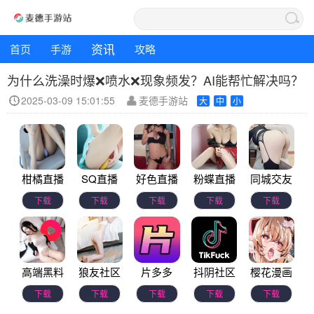
资讯
首页
手游
攻略
为什么洗澡时爆❌喷水❌现象频发？AI能帮忙解决吗？
2025-03-09 15:01:55
麦德手游站
大
中
小
柑橘直播
SQ直播
好色直播
粉蝶直播
同城交友
下载
下载
下载
下载
下载
高端黑料
狼友社区
片多多
抖阴社区
樱花漫画
下载
下载
下载
下载
下载