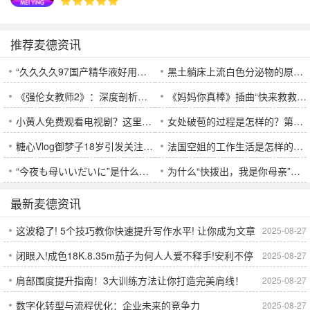
推荐麦德资讯
“久久久久97国产精华液好用吗？分析它的成分、效果与使用感受，适合哪些人群？”
黑土躺床上流白色分泌物的原因和解决方法：如何避免植物土壤中出现这种现象？
《强伦女教师2》：深度剖析这部电影为何让人久久不能忘怀
《妈妈你真棒》插曲“快来救救我”出现在电影中，它代表了什么意义？
小黄人免费观看电视剧？这里有你不知道的独特特色
女处破苞的过程是怎样的？第一次经验会怎样影响女性的身体和心理？
糖心Vlog御梦子18岁引发关注，背后究竟是什么原因？
法国空姐的工作生活是怎样的？他们的真实经历如何？
“今夜も母いいだいに”是什么意思？为什么这句话能打动每个听到的人？
为什么“快拨出，我是你母亲”这句台词能如此打动人心，背后隐藏了哪些情感秘密？
最新麦德资讯
这波稳了! 5个技巧教你快速提升写作水平! 让你成为文章
2025-08-27
闭眼入!成色18K.8.35m茄子为何人人爱不释手!安利不停
2025-08-27
创作达人
肩部围度提升指南！3大训练方法让你打造完美肩线！
2025-08-27
数字化转型与流程优化：企业未来的竞争力
2025-08-27