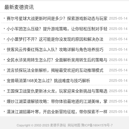
最新麦德资讯
赛尔号星球大战更新时间是多少？探索游戏新动态与玩家
2025-05-14
小小军团怎么压级？提升游戏策略，让你轻松压制对手轻
2025-05-14
期待
小小噩梦打不开？这可能是你没发现的原因和解决办法
2025-05-14
松上分
侠客风云传秦红殇怎么入队？攻略详解与角色培养技巧
2025-05-14
全民水浒吴用转生怎么打？全面解析吴用转生后的策略与
2025-05-14
流言侦探玩法全新解析，揭秘最受欢迎的互动推理模式
2025-05-14
技巧
宠兽萌消第168关怎么过？挑战难度与技巧解析
2025-05-14
王国保卫战复仇更新冰火龙，玩家迎来全新挑战与策略选
2025-05-14
爆炒江湖菜谱解锁攻略：带你体验最地道的江湖美味，掌
2025-05-14
择
濡沫江湖招募叶寒，开启全新冒险征程，带你探索不一样
2025-05-14
握一手独家技巧！
的江湖世界
Copyright © 2002-2023 麦德手游站
网站地图
豫ICP备16041578号-7