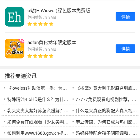
e站(EhViewer)绿色版本免费版
详情
休闲益智 / 9.9MB
acfan黄化龙年限定版本
详情
休闲益智 / 9.9MB
推荐麦德资讯
《loveless》动漫第一季：为何这部作品让人无法自拔？
《按摩》意大利电影原名到底是什么？探究背后深意
特殊精油4-5HD是什么？为什么它能成为护肤的新宠？
77777免费观看电视剧推荐，适合二年级孩子看的优质剧集有哪些？
乳头夹夹太紧好疼怎么缓解？有效缓解方法推荐
什么是来真正的狗配人真人视频？背后隐藏着怎样的真相？
如何免费在线观看《少女尖叫之夜》高清动漫？
麻豆传媒：为何它成为热门影视平台的焦点？揭秘背后成功的秘密
如何利用www.1688.gov.cn提升企业竞争力与合作机会？
妈妈装睡配合孩子阴阳调和，如何影响孩子情绪成长？