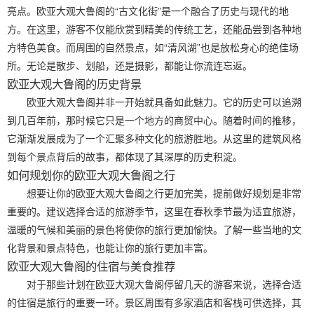
亮点。欧亚大观大鲁阁的“古文化街”是一个融合了历史与现代的地
方。在这里，游客不仅能欣赏到精美的传统工艺，还能品尝到各种地
方特色美食。而周围的自然景点，如“清风湖”也是放松身心的绝佳场
所。无论是散步、划船，还是摄影，都能让你流连忘返。
欧亚大观大鲁阁的历史背景
欧亚大观大鲁阁并非一开始就具备如此魅力。它的历史可以追溯
到几百年前，那时候它只是一个地方的商贸中心。随着时间的推移，
它渐渐发展成为了一个汇聚多种文化的旅游胜地。从这里的建筑风格
到每个景点背后的故事，都体现了其深厚的历史积淀。
如何规划你的欧亚大观大鲁阁之行
想要让你的欧亚大观大鲁阁之行更加完美，提前做好规划是非常
重要的。建议选择合适的旅游季节，这里在春秋季节最为适宜旅游，
温暖的气候和美丽的景色将使你的旅行更加愉快。了解一些当地的文
化背景和景点特色，也能让你的旅行更加丰富。
欧亚大观大鲁阁的住宿与美食推荐
对于那些计划在欧亚大观大鲁阁停留几天的游客来说，选择合适
的住宿是旅行的重要一环。景区周围有多家酒店和客栈可供选择，其