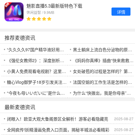
魅影直播5.3最新版特色下载
详情
休闲益智 / 9.9MB
推荐麦德资讯
“久久久久97国产精华液好用吗？分析它的成分、效果与使用感受，适合哪些人群？”
黑土躺床上流白色分泌物的原因和解决方法：如何避免植物土壤中出现这种现象？
《强伦女教师2》：深度剖析这部电影为何让人久久不能忘怀
《妈妈你真棒》插曲“快来救救我”出现在电影中，它代表了什么意义？
小黄人免费观看电视剧？这里有你不知道的独特特色
女处破苞的过程是怎样的？第一次经验会怎样影响女性的身体和心理？
糖心Vlog御梦子18岁引发关注，背后究竟是什么原因？
法国空姐的工作生活是怎样的？他们的真实经历如何？
“今夜も母いいだいに”是什么意思？为什么这句话能打动每个听到的人？
为什么“快拨出，我是你母亲”这句台词能如此打动人心，背后隐藏了哪些情感秘密？
最新麦德资讯
闭眼入！欧亚大观大鲁阁景区全解析！游客必看隐藏亮
2025-08-27
全网疯传!妖精漫画免费入口页面，揭秘羊城派必看精彩
2025-08-27
点！